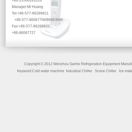
+86-13566281016
Manager:Mr Huang
Tel:+86-577-86289821
+86-577-86067708/86863666
Fax:+86-577-86289820
+86-86067727
Copyright ©
2012 Wenzhou Sanhe Refrigeration Equipment Manufac
Keyword:Cold water machine Industrial Chiller Screw Chiller Ice 