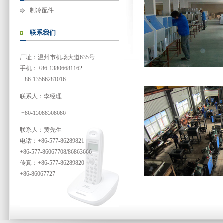
制冷配件
联系我们
厂址：温州市机场大道635号
手机：+86-13806681162
+86-13566281016
联系人：李经理
+86-15088568686
联系人：黄先生
电话：+86-577-86289821
+86-577-86067708/86863666
传真：+86-577-86289820
+86-86067727