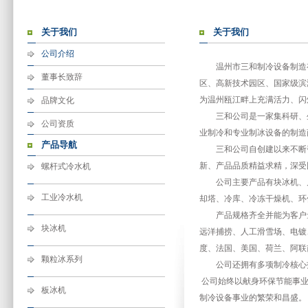
关于我们
关于我们
公司介绍
温州市三和制冷设备制造有限
董事长致辞
区、高新技术园区、国家级滨
为温州瓯江畔上充满活力、闪
品牌文化
三和公司是一家集科研、生
公司资质
业制冷和专业制冰设备的制造
产品导航
三和公司自创建以来不断引
新、产品品质精益求精，深受
螺杆式冷水机
公司主要产品有块冰机、片
工业冷水机
却塔、冷库、冷冻干燥机、环
产品规格齐全并能为客户量
块冰机
远洋捕捞、人工滑雪场、电镀
度、法国、美国、荷兰、阿联
颗粒冰系列
公司还拥有多项制冷核心技
公司始终以献身环保节能事业
板冰机
制冷设备事业的繁荣和昌盛。