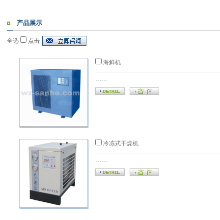
产品展示
全选
点击
海鲜机
……
冷冻式干燥机
……