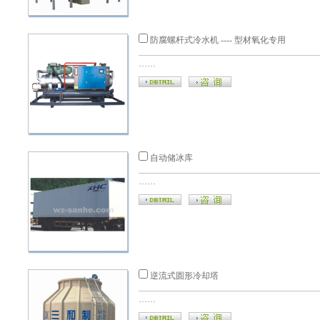
防腐螺杆式冷水机 ---- 型材氧化专用
……
自动储冰库
……
逆流式圆形冷却塔
……