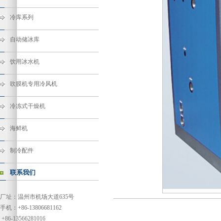
冷库系列
自动储冰库
饮用冰水机
吹膜机专用冷风机
冷冻式干燥机
海鲜机
制冷配件
联系我们
厂址：温州市机场大道635号
手机：+86-13806681162
+86-13566281016